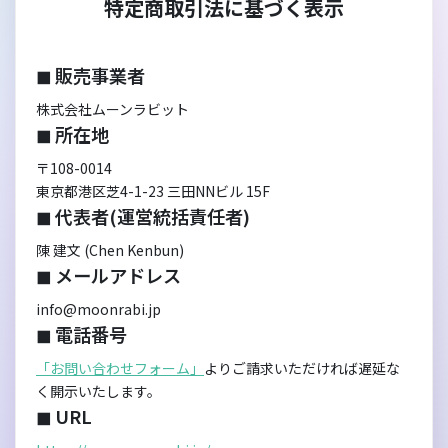
特定商取引法に基づく表示
◼︎ 販売事業者
株式会社ムーンラビット
◼︎ 所在地
〒108-0014
東京都港区芝4-1-23 三田NNビル 15F
◼︎ 代表者(運営統括責任者)
陳 建文 (Chen Kenbun)
◼︎ メールアドレス
info@moonrabi.jp
◼︎ 電話番号
「お問い合わせフォーム」
よりご請求いただければ遅延な
く開示いたします。
◼︎ URL