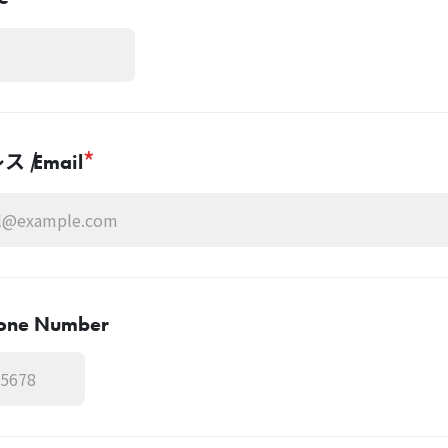
*
ス /
Email
one Number