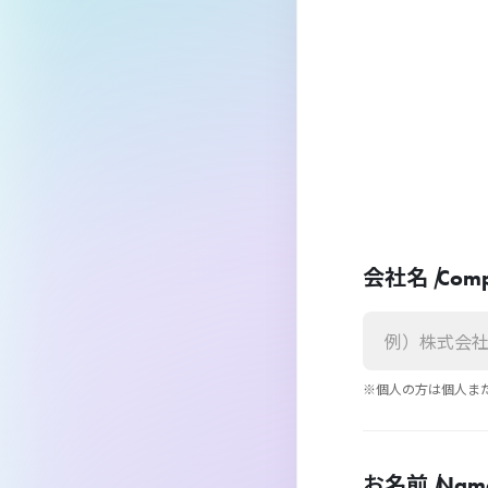
会社名 /
Com
※個人の方は個人ま
お名前 /
Nam