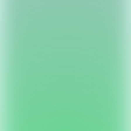
す。
ーザーに合わせたデザインを提案・
監修いたします。
3. 見積提案
ユーザー情報収集
ご依頼内容のリソースを確認しお見
ドラマチックファンタジーRPG
積もりを提出いたします。
ユーザーからいただいた意見をまと
SEVENTH DARK
め、調査を行い改善点を精査、企画
を提案いたします。
七つの大罪をテーマにした物語で、主人公であるプレイ
ヤーは神から特別な力「スティグマ」を授かった「神の
4. 制作・修正
子」として、襲いかかる悪魔から世界を救う冒険にでか
SNS運用代行
依頼内容に沿って翻訳を行い、初稿
けます。
を提出、いただいたフィードバック
SNSアカウント作成、運用代行を行
を基に修正対応を行います。
います。クライアントの要望とユー
2023.8.22 サービス終了
ザー反応に沿って柔軟に対応しま
す。
5. 納品
修正データを確認していただいたの
ち、問題がなければ納品の連絡をい