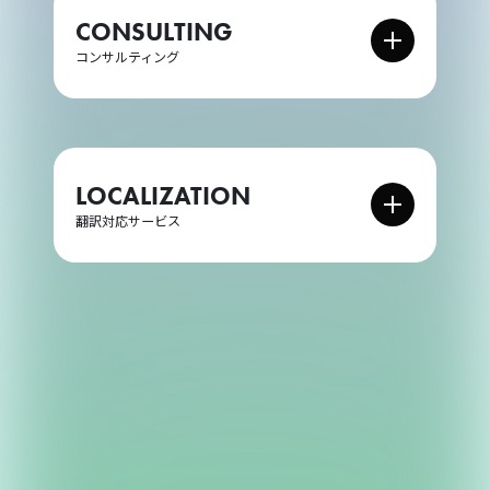
CONSULTING
コンサルティング
クロスジョブファンタジーRPG
企画・広告精査
星界神話 -ASTRAL TALE-
クライアントの要望に沿った企画を
綿密に調査および提案・展開いたし
冒険者であるプレイヤーは「星界」の統治者である女神
ます。
LOCALIZATION
を身に宿し、女神を星界へと還す旅に出発します。
翻訳対応サービス
2023.8.29 サービス終了
1. 案件相談
プレイレポートなど
・簡体字/繁体字
リリース前のゲームをプレイし、動
各言語の中で翻訳相談を承ります。
作確認・UIデザインなどサービスの
改善点を提案します。
2. 内容確認
デザイン監修
全体の文字量、一次・二次翻訳や仕
様などの発注内容を確認いたしま
マーケティング用素材など、日本ユ